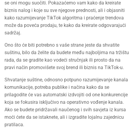
se oni mogu suočiti. Pokazaćemo vam kako da kreirate
biznis nalog i koje su sve njegove prednosti, ali i objasniti
kako razumijevanje TikTok algoritma i praćenje trendova
može da poveća prodaju, te kako da kreirate odgovarajući
sadržaj.
Ono što će biti potrebno s vaše strane jeste da shvatite
suštinu, bilo da želite da budete među najboljima na tržištu
rada, da se gradite kao vodeći stručnjak ili prosto da na
pravi način promovišete svoj brend ili biznis na TikTok-u.
Shvatanje suštine, odnosno potpuno razumijevanje kanala
komunikacije, potreba publike i načina kako da se
prilagodite će vas automatski izdvojiti od one konkurencije
koja se fokusira isključivo na operativno vođenje kanala.
Ako se budete pridržavali naučenog i svih savjeta iz kursa
moći ćete da se istaknete, ali i izgradite lojalnu zajednicu
pratilaca.