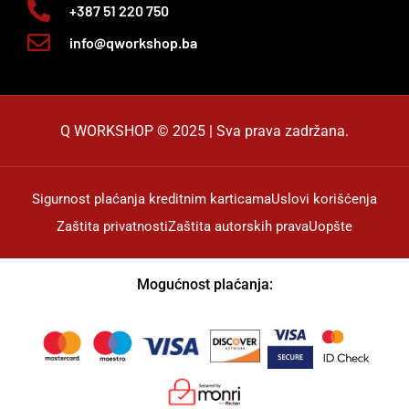
+387 51 220 750
info@qworkshop.ba
Q WORKSHOP © 2025 | Sva prava zadržana.
Sigurnost plaćanja kreditnim karticama
Uslovi korišćenja
Zaštita privatnosti
Zaštita autorskih prava
Uopšte
Mogućnost plaćanja: