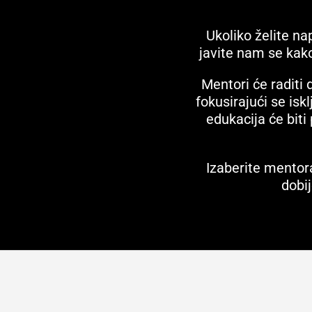
Ukoliko želite n
javite nam se kak
Mentori će raditi
fokusirajući se isk
edukacija će bit
Izaberite mentora
dobi