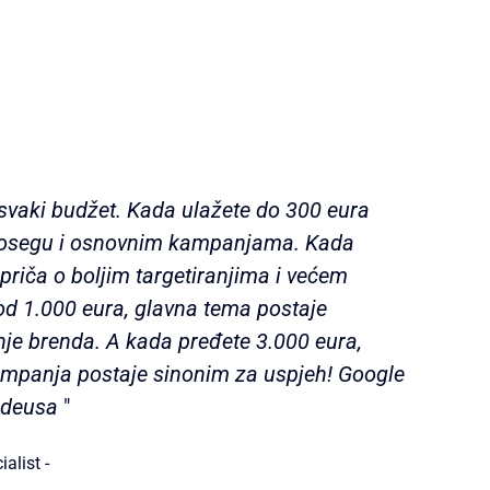
 svaki budžet. Kada ulažete do 300 eura
 dosegu i osnovnim kampanjama. Kada
priča o boljim targetiranjima i većem
d 1.000 eura, glavna tema postaje
enje brenda. A kada pređete 3.000 eura,
ampanja postaje sinonim za uspjeh! Google
adeusa
"
alist -