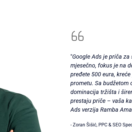
"
Google Ads je priča za
mjesečno, fokus je na
pređete 500 eura, kreće 
prometu. Sa budžetom o
dominacija tržišta i šir
prestaju priče – vaša k
Ads verzija Ramba Am
- Zoran Šišić, PPC & SEO Speci