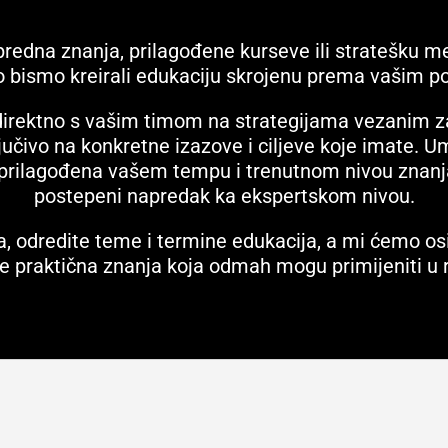
apredna znanja, prilagođene kurseve ili stratešku m
o bismo kreirali edukaciju skrojenu prema vašim po
 direktno s vašim timom na strategijama vezanim z
ljučivo na konkretne izazove i ciljeve koje imate. 
i prilagođena vašem tempu i trenutnom nivou znan
postepeni napredak ka ekspertskom nivou.
, odredite teme i termine edukacija, a mi ćemo os
je praktična znanja koja odmah mogu primijeniti u r