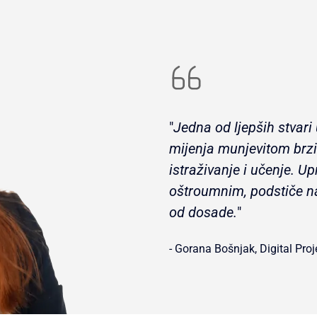
"
Jedna od ljepših stvari
mijenja munjevitom brzi
istraživanje i učenje. Up
oštroumnim, podstiče na
od dosade.
"
- Gorana Bošnjak, Digital Pro