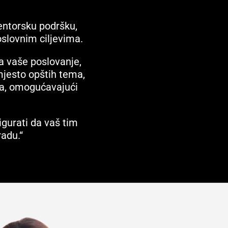
entorsku podršku,
slovnim ciljevima.
a vaše poslovanje,
Umjesto opštih tema,
ja, omogućavajući
igurati da vaš tim
adu.“