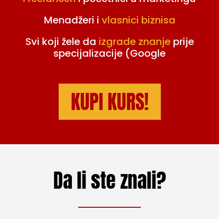
Menadžeri i
vlasnici biznisa
Svi koji žele da
izgrade znanje
prije
specijalizacije (Google
KUPI KURS!
Da li ste znali?