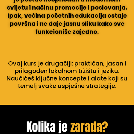
svijetu i načinu promocije i poslovanja.
Ipak, većina početnih edukacija ostaje
površna i ne daje jasnu sliku kako sve
funkcioniše zajedno.
Ovaj kurs je drugačiji: praktičan, jasan i
prilagođen lokalnom tržištu i jeziku.
Naučićeš ključne koncepte i alate koji su
temelj svake uspješne strategije.
Kolika je
zarada?