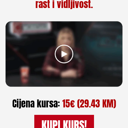
rast i vidljivost.
Cijena kursa:
15
€ (29.43 KM)
KUPI KURS!