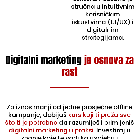
stručna u intuitivnim
korisničkim
iskustvima (UI/UX) i
digitalnim
strategijama.
Digitalni marketing
je osnova za
rast
Za iznos manji od jedne prosječne offline
kampanje, dobijaš
kurs koji ti pruža sve
što ti je potrebno
da razumiješ i primijeniš
digitalni marketing u praksi.
Investiraj u
znanje koje te vodi ka uspjehu i