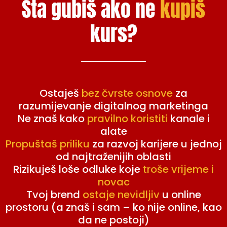
Šta gubiš ako ne
kupiš
kurs?
Ostaješ
bez čvrste osnove
za
razumijevanje digitalnog marketinga
Ne znaš kako
pravilno koristiti
kanale i
alate
Propuštaš priliku
za razvoj karijere u jednoj
od najtraženijih oblasti
Rizikuješ loše odluke koje
troše vrijeme i
novac
Tvoj brend
ostaje nevidljiv
u online
prostoru (a znaš i sam – ko nije online, kao
da ne postoji)