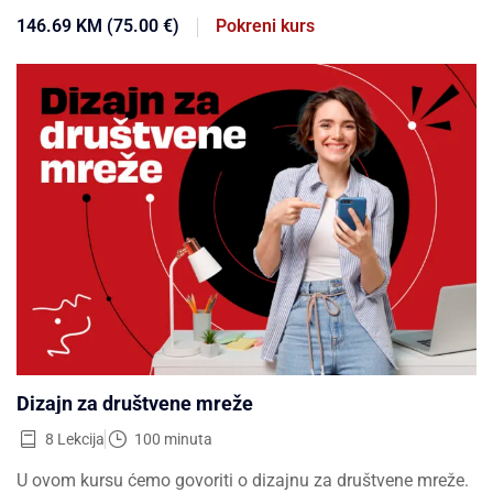
146.69 KM (75.00 €)
Pokreni kurs
Dizajn za društvene mreže
8 Lekcija
100 minuta
U ovom kursu ćemo govoriti o dizajnu za društvene mreže.