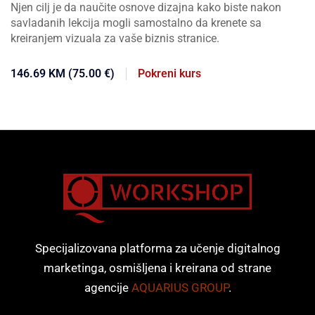
Njen cilj je da naučite osnove dizajna kako biste nakon
savladanih lekcija mogli samostalno da krenete sa
kreiranjem vizuala za vaše biznis stranice.
146.69 KM (75.00 €)
Pokreni kurs
Specijalizovana platforma za učenje digitalnog
marketinga, osmišljena i kreirana od strane
agencije
AQUARIUS GROUP
.