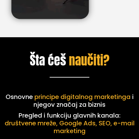
Šta ćeš
naučiti?
Osnovne
principe digitalnog marketinga
i
njegov značaj za biznis
Pregled i funkciju glavnih kanala:
društvene mreže, Google Ads, SEO, e-mail
marketing