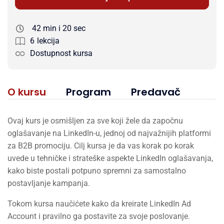
42 min i 20 sec
6
lekcija
Dostupnost kursa
O kursu
Program
Predavač
Ovaj kurs je osmišljen za sve koji žele da započnu
oglašavanje na LinkedIn-u, jednoj od najvažnijih platformi
za B2B promociju. Cilj kursa je da vas korak po korak
uvede u tehničke i strateške aspekte LinkedIn oglašavanja,
kako biste postali potpuno spremni za samostalno
postavljanje kampanja.
Tokom kursa naučićete kako da kreirate LinkedIn Ad
Account i pravilno ga postavite za svoje poslovanje.