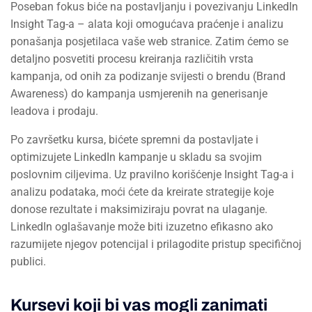
Poseban fokus biće na postavljanju i povezivanju LinkedIn
Insight Tag-a – alata koji omogućava praćenje i analizu
ponašanja posjetilaca vaše web stranice. Zatim ćemo se
detaljno posvetiti procesu kreiranja različitih vrsta
kampanja, od onih za podizanje svijesti o brendu (Brand
Awareness) do kampanja usmjerenih na generisanje
leadova i prodaju.
Po završetku kursa, bićete spremni da postavljate i
optimizujete LinkedIn kampanje u skladu sa svojim
poslovnim ciljevima. Uz pravilno korišćenje Insight Tag-a i
analizu podataka, moći ćete da kreirate strategije koje
donose rezultate i maksimiziraju povrat na ulaganje.
LinkedIn oglašavanje može biti izuzetno efikasno ako
razumijete njegov potencijal i prilagodite pristup specifičnoj
publici.
Kursevi koji bi vas mogli zanimati