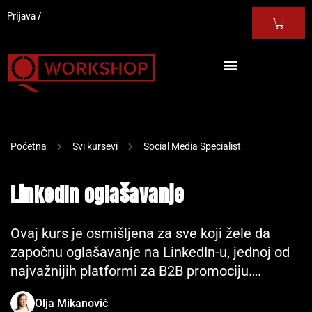
Prijava
Početna
Svi kursevi
Social Media Specialist
LinkedIn oglašavanje
Ovaj kurs je osmišljena za sve koji žele da
započnu oglašavanje na LinkedIn-u, jednoj od
najvažnijih platformi za B2B promociju….
Olja Mikanović