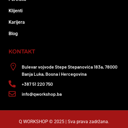
Klijenti
Karijera
Blog
KONTAKT
Bulevar vojvode Stepe Stepanovića 183a, 78000
Banja Luka, Bosna i Hercegovina
+387 51 220 750
info@qworkshop.ba
Q WORKSHOP © 2025 | Sva prava zadržana.