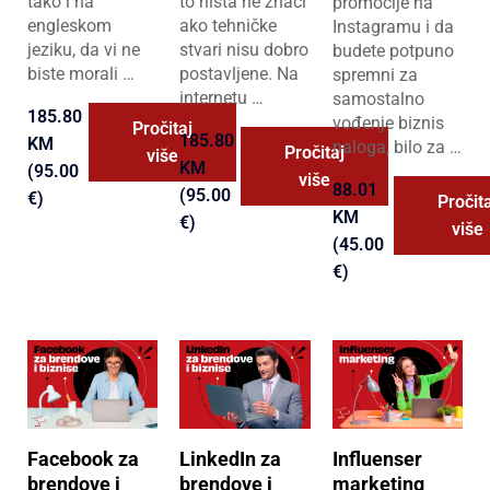
tako i na
to ništa ne znači
promocije na
engleskom
ako tehničke
Instagramu i da
jeziku, da vi ne
stvari nisu dobro
budete potpuno
biste morali …
postavljene. Na
spremni za
internetu …
samostalno
185.80
vođenje biznis
Pročitaj
185.80
KM
naloga, bilo za …
Pročitaj
više
KM
(95.00
više
88.01
(95.00
€)
Pročita
KM
€)
više
(45.00
€)
Facebook za
LinkedIn za
Influenser
brendove i
brendove i
marketing