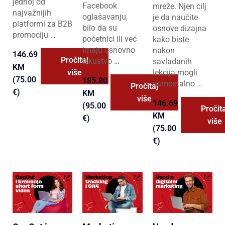
jednoj od
Facebook
mreže. Njen cilj
najvažnijih
oglašavanju,
je da naučite
platformi za B2B
bilo da su
osnove dizajna
promociju …
početnici ili već
kako biste
imaju osnovno
nakon
146.69
Pročitaj
iskustvo …
savladanih
KM
više
lekcija mogli
(75.00
185.80
samostalno …
Pročitaj
€)
KM
više
146.69
(95.00
Pročita
KM
€)
više
(75.00
€)