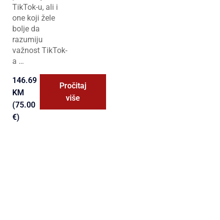
TikTok-u, ali i
one koji žele
bolje da
razumiju
važnost TikTok-
a …
146.69
Pročitaj
KM
više
(75.00
€)