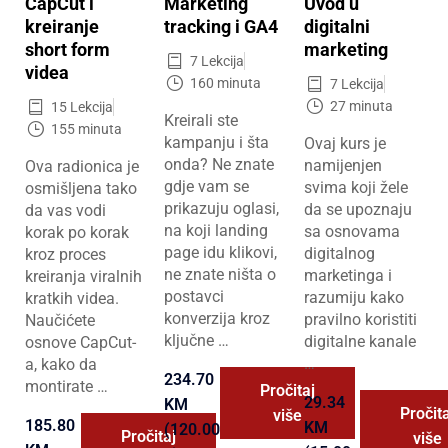
CapCut i
Marketing
Uvod u
kreiranje
tracking i GA4
digitalni
short form
marketing
7 Lekcija
videa
160 minuta
7 Lekcija
27 minuta
15 Lekcija
Kreirali ste
155 minuta
kampanju i šta
Ovaj kurs je
onda? Ne znate
namijenjen
Ova radionica je
gdje vam se
svima koji žele
osmišljena tako
prikazuju oglasi,
da se upoznaju
da vas vodi
na koji landing
sa osnovama
korak po korak
page idu klikovi,
digitalnog
kroz proces
ne znate ništa o
marketinga i
kreiranja viralnih
postavci
razumiju kako
kratkih videa.
konverzija kroz
pravilno koristiti
Naučićete
ključne …
digitalne kanale
osnove CapCut-
…
a, kako da
234.70
montirate …
Pročitaj
29.34
KM
Pročita
više
185.80
KM
(120.00
Pročitaj
više