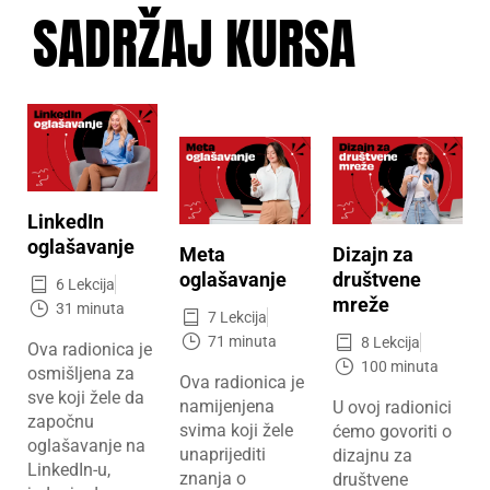
SADRŽAJ KURSA
LinkedIn
oglašavanje
Meta
Dizajn za
oglašavanje
društvene
6 Lekcija
mreže
31 minuta
7 Lekcija
71 minuta
8 Lekcija
Ova radionica je
100 minuta
osmišljena za
Ova radionica je
sve koji žele da
namijenjena
U ovoj radionici
započnu
svima koji žele
ćemo govoriti o
oglašavanje na
unaprijediti
dizajnu za
LinkedIn-u,
znanja o
društvene