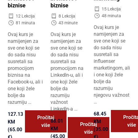
biznise
biznise
15 Lekcija
48 minuta
12 Lekcija
8 Lekcija
81 minuta
43 minute
Ovaj kurs je
namijenjen za
Ovaj kurs je
Ovaj kurs je
sve one koji se
namijenjen za
namijenjen za
do sada nisu
sve one koji se
sve one koji se
susretali sa
do sada nisu
do sada nisu
influenser
susretali sa
susretali sa
marketingom, ali
promocijom
promocijom na
i one koji žele
biznisa na
LinkedIn-u, ali i
bolje da
Facebook-u, ali i
one koji žele
razumiju
one koji žele
bolje da
njegovu važnost
bolje da
razumiju
…
razumiju …
važnost
LinkedIn-a …
68.45
127.13
Pročita
Pročitaj
88.01
KM
KM
Pročitaj
više
više
KM
(35.00
(65.00
više
(45.00
€)
€)