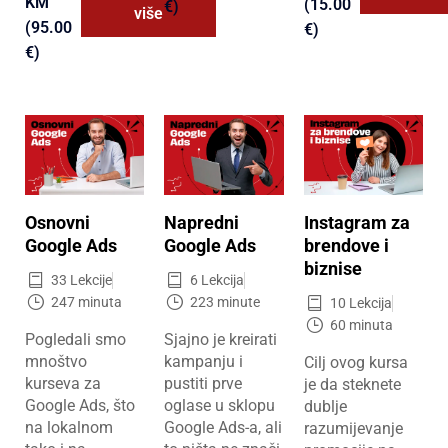
KM
(15.00
€)
više
(95.00
€)
€)
Osnovni
Napredni
Instagram za
Google Ads
Google Ads
brendove i
biznise
33 Lekcije
6 Lekcija
247 minuta
223 minute
10 Lekcija
60 minuta
Pogledali smo
Sjajno je kreirati
mnoštvo
kampanju i
Cilj ovog kursa
kurseva za
pustiti prve
je da steknete
Google Ads, što
oglase u sklopu
dublje
na lokalnom
Google Ads-a, ali
razumijevanje