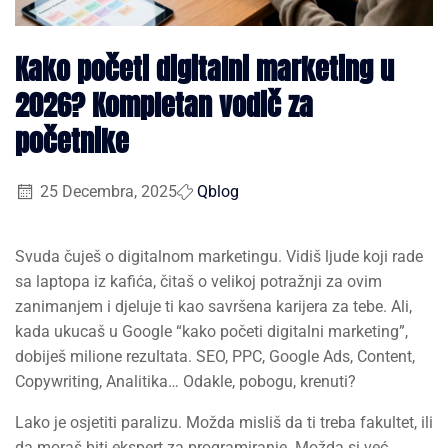
Kako početi digitalni marketing u
2026? Kompletan vodič za
početnike
25 Decembra, 2025
Qblog
Svuda čuješ o digitalnom marketingu. Vidiš ljude koji rade
sa laptopa iz kafića, čitaš o velikoj potražnji za ovim
zanimanjem i djeluje ti kao savršena karijera za tebe. Ali,
kada ukucaš u Google “kako početi digitalni marketing”,
dobiješ milione rezultata. SEO, PPC, Google Ads, Content,
Copywriting, Analitika… Odakle, pobogu, krenuti?
Lako je osjetiti paralizu. Možda misliš da ti treba fakultet, ili
da moraš biti ekspert za programiranje. Možda si već