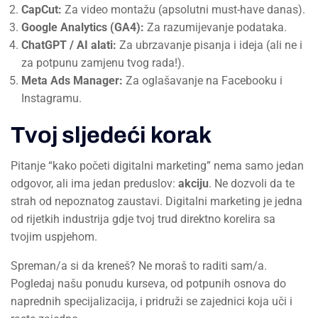
CapCut:
Za video montažu (apsolutni must-have danas).
Google Analytics (GA4):
Za razumijevanje podataka.
ChatGPT / AI alati:
Za ubrzavanje pisanja i ideja (ali ne i
za potpunu zamjenu tvog rada!).
Meta Ads Manager:
Za oglašavanje na Facebooku i
Instagramu.
Tvoj sljedeći korak
Pitanje “kako početi digitalni marketing” nema samo jedan
odgovor, ali ima jedan preduslov:
akciju
. Ne dozvoli da te
strah od nepoznatog zaustavi. Digitalni marketing je jedna
od rijetkih industrija gdje tvoj trud direktno korelira sa
tvojim uspjehom.
Spreman/a si da kreneš? Ne moraš to raditi sam/a.
Pogledaj našu ponudu kurseva, od potpunih osnova do
naprednih specijalizacija, i pridruži se zajednici koja uči i