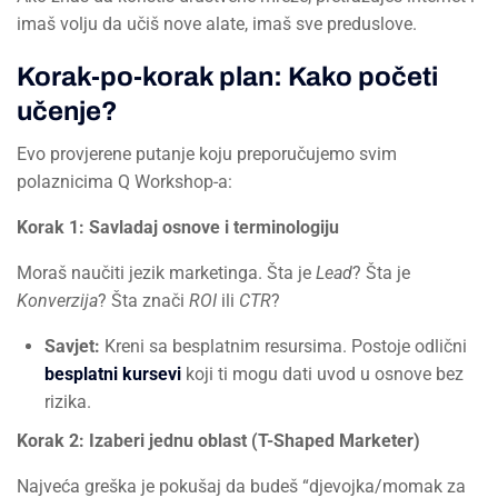
imaš volju da učiš nove alate, imaš sve preduslove.
Korak-po-korak plan: Kako početi
učenje?
Evo provjerene putanje koju preporučujemo svim
polaznicima Q Workshop-a:
Korak 1: Savladaj osnove i terminologiju
Moraš naučiti jezik marketinga. Šta je
Lead
? Šta je
Konverzija
? Šta znači
ROI
ili
CTR
?
Savjet:
Kreni sa besplatnim resursima. Postoje odlični
besplatni kursevi
koji ti mogu dati uvod u osnove bez
rizika.
Korak 2: Izaberi jednu oblast (T-Shaped Marketer)
Najveća greška je pokušaj da budeš “djevojka/momak za