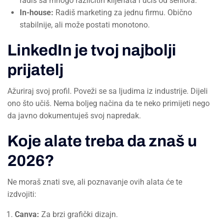
radiš sa mnogo različitih klijenata i učiš od seniora.
In-house:
Radiš marketing za jednu firmu. Obično
stabilnije, ali može postati monotono.
LinkedIn je tvoj najbolji
prijatelj
Ažuriraj svoj profil. Poveži se sa ljudima iz industrije. Dijeli
ono što učiš. Nema boljeg načina da te neko primijeti nego
da javno dokumentuješ svoj napredak.
Koje alate treba da znaš u
2026?
Ne moraš znati sve, ali poznavanje ovih alata će te
izdvojiti:
Canva:
Za brzi grafički dizajn.