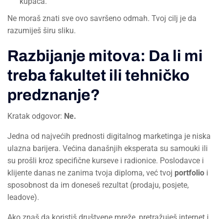
kupaca.
Ne moraš znati sve ovo savršeno odmah. Tvoj cilj je da
razumiješ širu sliku.
Razbijanje mitova: Da li mi
treba fakultet ili tehničko
predznanje?
Kratak odgovor:
Ne.
Jedna od najvećih prednosti digitalnog marketinga je niska
ulazna barijera. Većina današnjih eksperata su samouki ili
su prošli kroz specifične kurseve i radionice. Poslodavce i
klijente danas ne zanima tvoja diploma, već tvoj
portfolio
i
sposobnost da im doneseš rezultat (prodaju, posjete,
leadove).
Ako znaš da koristiš društvene mreže, pretražuješ internet i