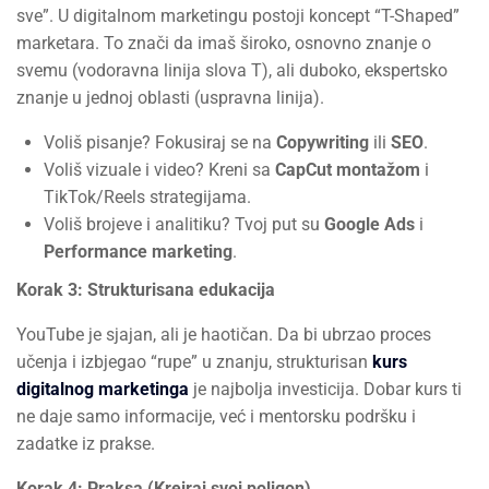
sve”. U digitalnom marketingu postoji koncept “T-Shaped”
marketara. To znači da imaš široko, osnovno znanje o
svemu (vodoravna linija slova T), ali duboko, ekspertsko
znanje u jednoj oblasti (uspravna linija).
Voliš pisanje? Fokusiraj se na
Copywriting
ili
SEO
.
Voliš vizuale i video? Kreni sa
CapCut montažom
i
TikTok/Reels strategijama.
Voliš brojeve i analitiku? Tvoj put su
Google Ads
i
Performance marketing
.
Korak 3: Strukturisana edukacija
YouTube je sjajan, ali je haotičan. Da bi ubrzao proces
učenja i izbjegao “rupe” u znanju, strukturisan
kurs
digitalnog marketinga
je najbolja investicija. Dobar kurs ti
ne daje samo informacije, već i mentorsku podršku i
zadatke iz prakse.
Korak 4: Praksa (Kreiraj svoj poligon)